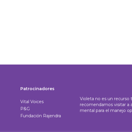
Patrocinadores
Violeta no es un recurso 
Vital Voices
recomendamos visitar a a 
P&G
mental para el manejo op
Fundación Rajendra